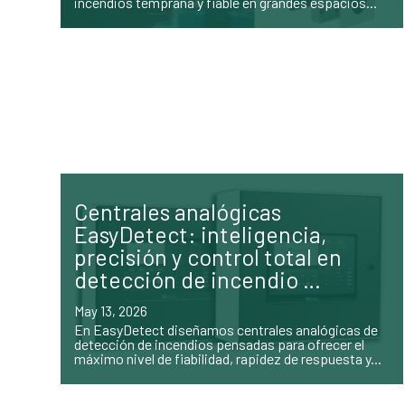
incendios temprana y fiable en grandes espacios...
Centrales analógicas
EasyDetect: inteligencia,
precisión y control total en
detección de incendio …
May 13, 2026
En EasyDetect diseñamos centrales analógicas de
detección de incendios pensadas para ofrecer el
máximo nivel de fiabilidad, rapidez de respuesta y...