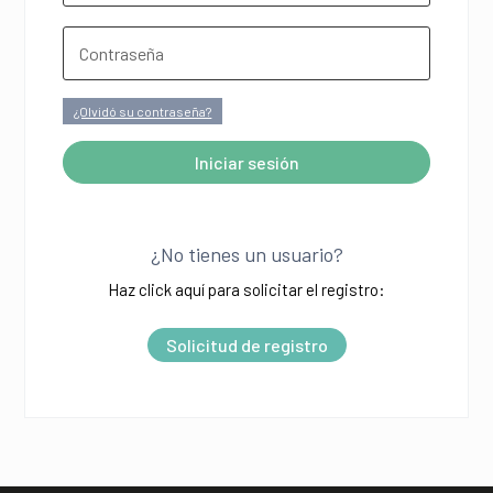
¿Olvidó su contraseña?
Iniciar sesión
A
l
¿No tienes un usuario?
t
Haz click aquí para solicitar el registro:
e
r
Solicitud de registro
n
a
t
i