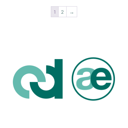
1
2
→