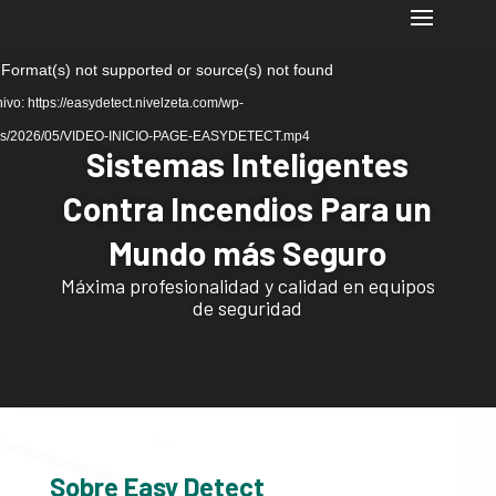
 Format(s) not supported or source(s) not found
ivo: https://easydetect.nivelzeta.com/wp-
ads/2026/05/VIDEO-INICIO-PAGE-EASYDETECT.mp4
Sistemas Inteligentes
Contra Incendios Para un
Mundo más Seguro
Reproductor
de
Máxima profesionalidad y calidad en equipos
de seguridad
vídeo
Sobre Easy Detect