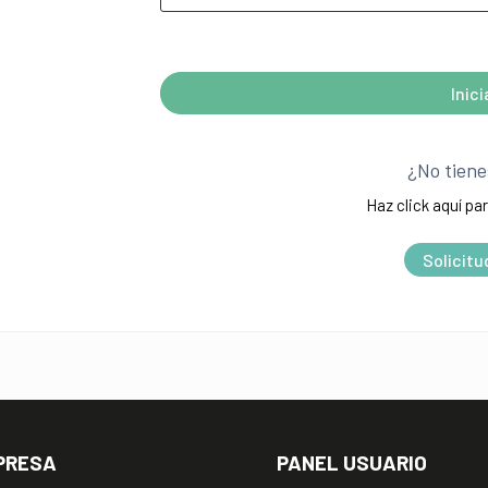
¿Olvidó su contraseña?
Inic
A
l
¿No tiene
t
Haz click aquí par
e
r
Solicitu
n
a
t
i
v
e
PRESA
PANEL USUARIO