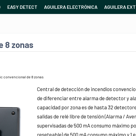
O
EASY DETECT
AGUILERA ELECTRÓNICA
AGUILERA EXT
e 8 zonas
sic convencional de 8 zonas
Central de detección de incendios convencio
de diferenciar entre alarma de detector y al
capacidad por zona es de hasta 32 detectore
salidas de relé libre de tensión (Alarma / Ave
supervisadas de 500 mA consumo máximo por sa
reseteable) de 500 mA consumo máximo y 1 e