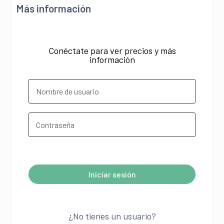
Más información
Conéctate para ver precios y más
información
¿Olvidó su contraseña?
Iniciar sesión
A
l
¿No tienes un usuario?
t