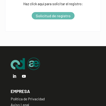
Haz click aquí para solicitar el registro:
e
r
Solicitud de registro
n
a
t
i
v
e
:
EMPRESA
Política de Privacidad
Aviso Legal