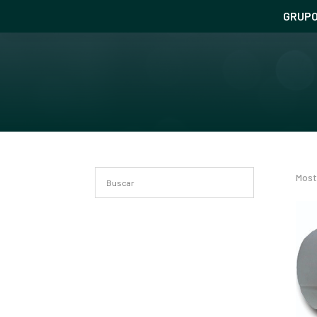
GRUP
Most