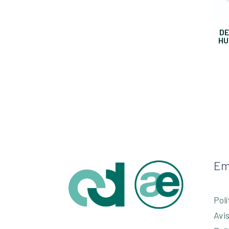
DE
HU
Em
Polí
Avi