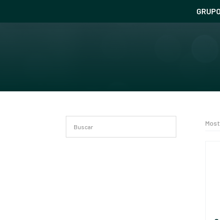
GRUP
Most