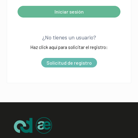
Iniciar sesión
A
l
¿No tienes un usuario?
t
Haz click aquí para solicitar el registro:
e
r
Solicitud de registro
n
a
t
i
v
e
: