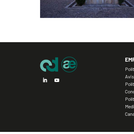
EM
Polí
Avis
Polí
Cond
Polí
Med
Cana