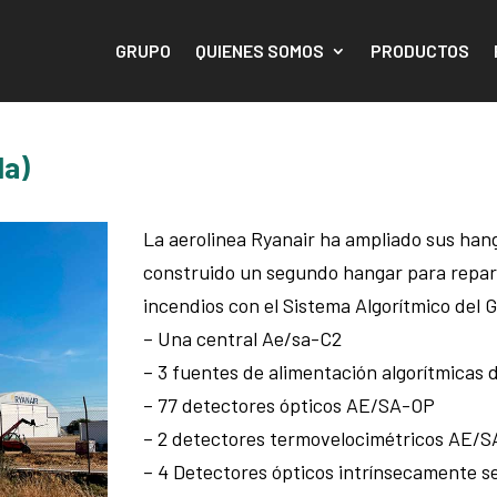
GRUPO
QUIENES SOMOS
PRODUCTOS
la)
La aerolinea Ryanair ha ampliado sus hang
construido un segundo hangar para repar
incendios con el Sistema Algorítmico del G
– Una central Ae/sa-C2
– 3 fuentes de alimentación algorítmicas 
– 77 detectores ópticos AE/SA-OP
– 2 detectores termovelocimétricos AE/S
– 4 Detectores ópticos intrínsecamente s