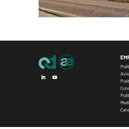
EM
Polí
Avis
Polí
Cond
Polí
Med
Cana