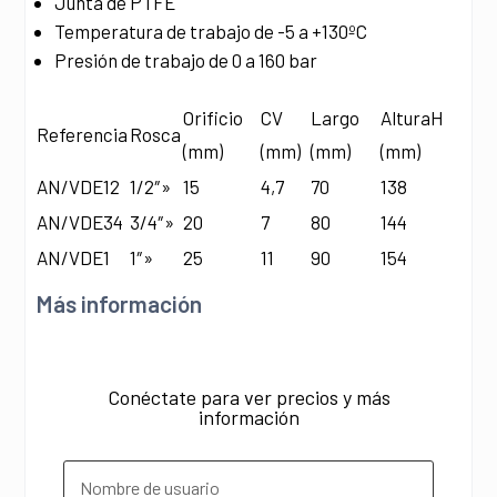
Junta de PTFE
Temperatura de trabajo de -5 a +130ºC
Presión de trabajo de 0 a 160 bar
Orificio
CV
Largo
AlturaH
Referencia
Rosca
(mm)
(mm)
(mm)
(mm)
AN/VDE12
1/2″»
15
4,7
70
138
AN/VDE34
3/4″»
20
7
80
144
AN/VDE1
1″»
25
11
90
154
Más información
Conéctate para ver precios y más
información