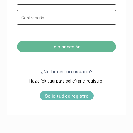
¿Olvidó su contraseña?
Iniciar sesión
A
l
¿No tienes un usuario?
t
Haz click aquí para solicitar el registro:
e
r
Solicitud de registro
n
a
t
i