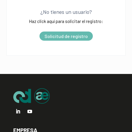
l
¿No tienes un usuario?
t
Haz click aquí para solicitar el registro:
e
r
Solicitud de registro
n
a
t
i
v
e
:
EMPRESA