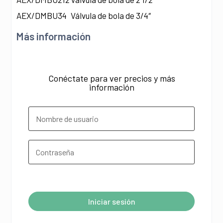
AEX/DMBU34
Válvula de bola de 3/4″
Más información
Conéctate para ver precios y más
información
¿Olvidó su contraseña?
Iniciar sesión
A