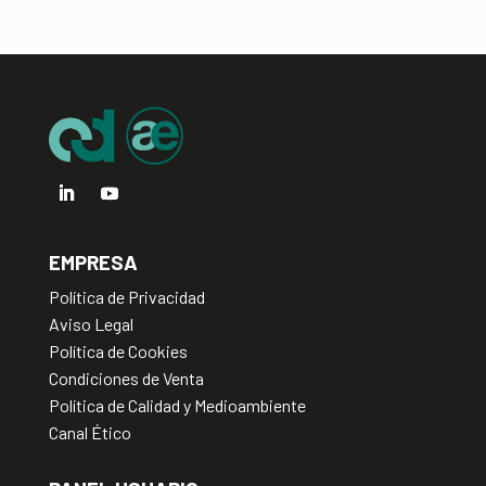
t
i
v
e
:
EMPRESA
Política de Privacidad
Aviso Legal
Política de Cookies
Condiciones de Venta
Política de Calidad y Medioambiente
Canal Ético