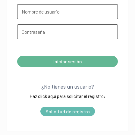
¿Olvidó su contraseña?
Iniciar sesión
A
l
¿No tienes un usuario?
t
Haz click aquí para solicitar el registro:
e
r
Solicitud de registro
n
a