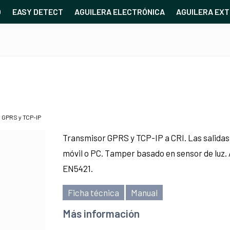
O
EASY DETECT
AGUILERA ELECTRÓNICA
AGUILERA EXT
 GPRS y TCP-IP
Transmisor GPRS y TCP-IP a CRI. Las salida
móvil o PC. Tamper basado en sensor de luz.
EN5421.
Ficha técnica
Manual
Más información