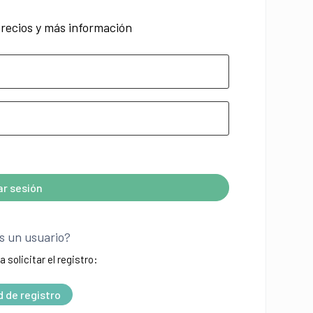
recios y más información
iar sesión
s un usuario?
a solicitar el registro:
d de registro