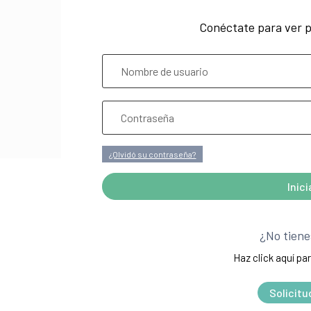
Conéctate para ver p
¿Olvidó su contraseña?
Inic
A
l
¿No tiene
t
Haz click aquí par
e
r
Solicitu