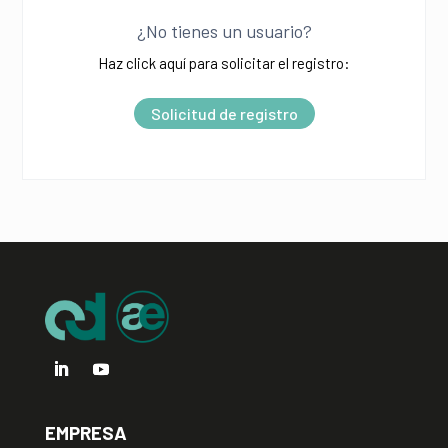
l
¿No tienes un usuario?
t
Haz click aquí para solicitar el registro:
e
r
Solicitud de registro
n
a
t
i
v
e
:
EMPRESA