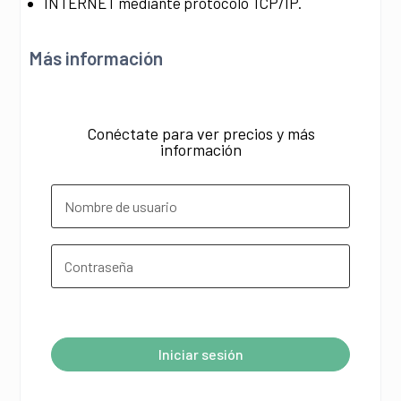
INTERNET mediante protocolo TCP/IP.
Más información
Conéctate para ver precios y más
información
¿Olvidó su contraseña?
Iniciar sesión
A