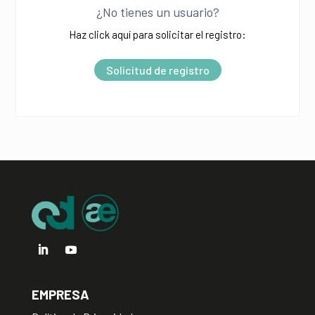
¿No tienes un usuario?
t
Haz click aquí para solicitar el registro:
e
r
Solicitud de registro
n
a
t
i
v
e
:
EMPRESA