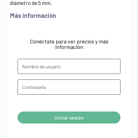
diámetro de 5 mm.
Más información
Conéctate para ver precios y más
información
¿Olvidó su contraseña?
Iniciar sesión
A
l