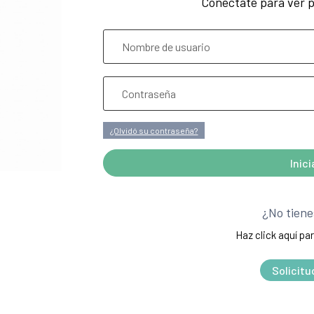
Conéctate para ver p
¿Olvidó su contraseña?
Inic
A
l
¿No tiene
t
Haz click aquí par
e
r
Solicitu
n
a