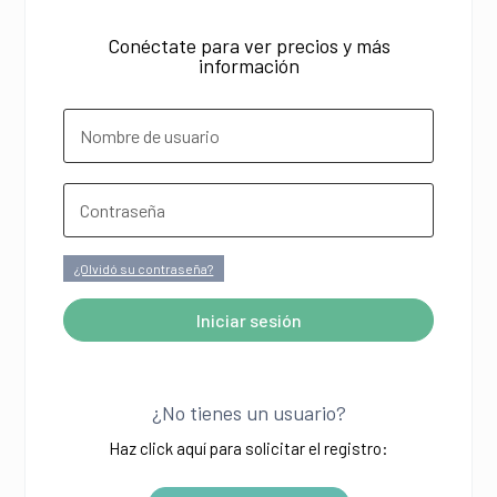
Conéctate para ver precios y más
información
¿Olvidó su contraseña?
Iniciar sesión
A
l
¿No tienes un usuario?
t
Haz click aquí para solicitar el registro:
e
r