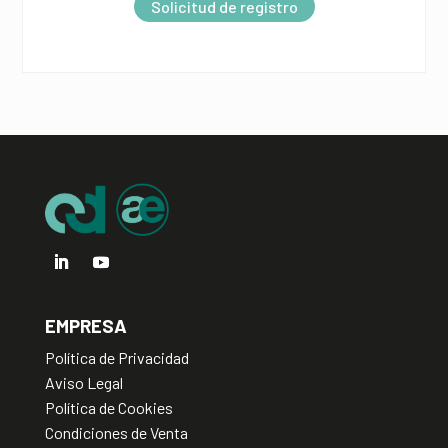
Solicitud de registro
n
a
t
i
v
e
:
EMPRESA
Política de Privacidad
Aviso Legal
Política de Cookies
Condiciones de Venta