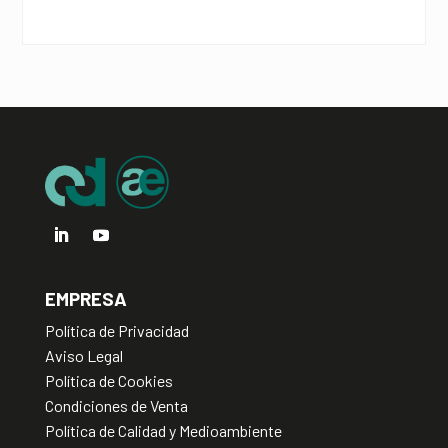
a
t
i
v
e
:
EMPRESA
Política de Privacidad
Aviso Legal
Política de Cookies
Condiciones de Venta
Política de Calidad y Medioambiente