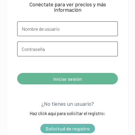
Conéctate para ver precios y más
información
¿Olvidó su contraseña?
Iniciar sesión
A
l
¿No tienes un usuario?
t
Haz click aquí para solicitar el registro:
e
r
Solicitud de registro
n