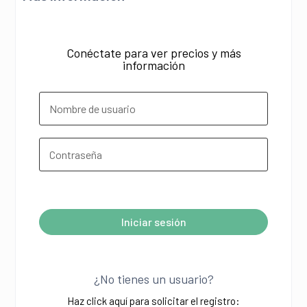
Conéctate para ver precios y más
información
¿Olvidó su contraseña?
Iniciar sesión
A
l
¿No tienes un usuario?
t
Haz click aquí para solicitar el registro: