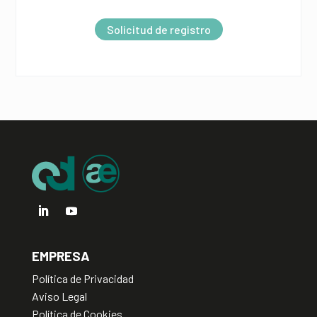
e
r
Solicitud de registro
n
a
t
i
v
e
:
EMPRESA
Política de Privacidad
Aviso Legal
Política de Cookies