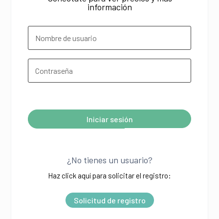
información
¿Olvidó su contraseña?
Iniciar sesión
A
l
¿No tienes un usuario?
t
Haz click aquí para solicitar el registro:
e
r
Solicitud de registro
n