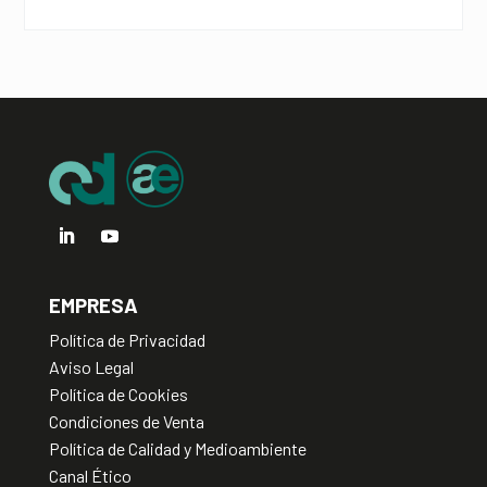
a
t
i
v
e
:
EMPRESA
Política de Privacidad
Aviso Legal
Política de Cookies
Condiciones de Venta
Política de Calidad y Medioambiente
Canal Ético