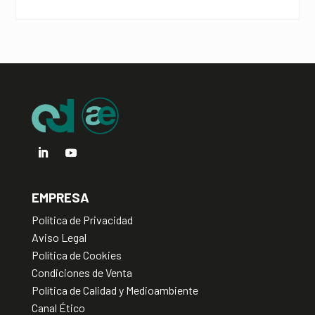
a
t
i
v
e
:
EMPRESA
Política de Privacidad
Aviso Legal
Política de Cookies
Condiciones de Venta
Política de Calidad y Medioambiente
Canal Ético