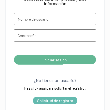
información
¿Olvidó su contraseña?
Iniciar sesión
A
l
¿No tienes un usuario?
t
Haz click aquí para solicitar el registro:
e
r
Solicitud de registro
n