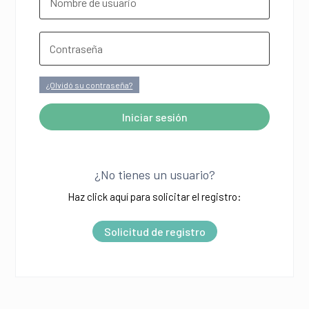
¿Olvidó su contraseña?
Iniciar sesión
A
l
¿No tienes un usuario?
t
Haz click aquí para solicitar el registro:
e
r
Solicitud de registro
n
a
t
i