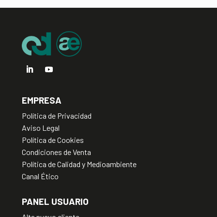
v
e
:
EMPRESA
Política de Privacidad
Aviso Legal
Política de Cookies
Condiciones de Venta
Política de Calidad y Medioambiente
Canal Ético
PANEL USUARIO
Alta nuevo cliente