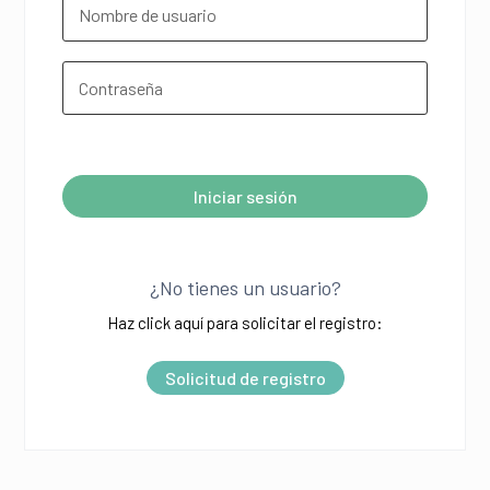
¿Olvidó su contraseña?
Iniciar sesión
A
l
¿No tienes un usuario?
t
Haz click aquí para solicitar el registro:
e
r
Solicitud de registro
n
a
t