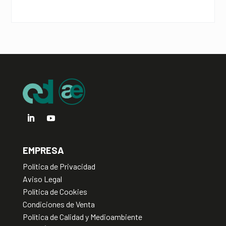
a
t
i
v
e
:
EMPRESA
Política de Privacidad
Aviso Legal
Política de Cookies
Condiciones de Venta
Política de Calidad y Medioambiente