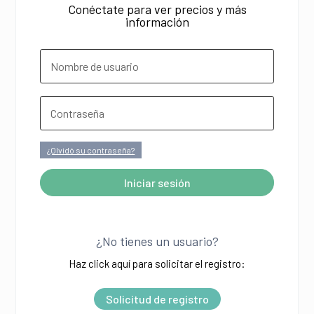
Conéctate para ver precios y más
información
¿Olvidó su contraseña?
Iniciar sesión
A
l
¿No tienes un usuario?
t
Haz click aquí para solicitar el registro:
e
r
Solicitud de registro
n