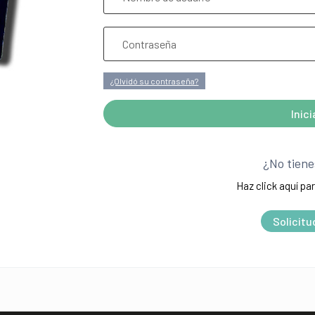
¿Olvidó su contraseña?
Inic
A
l
¿No tiene
t
Haz click aquí par
e
r
Solicitu
n
a
t
i