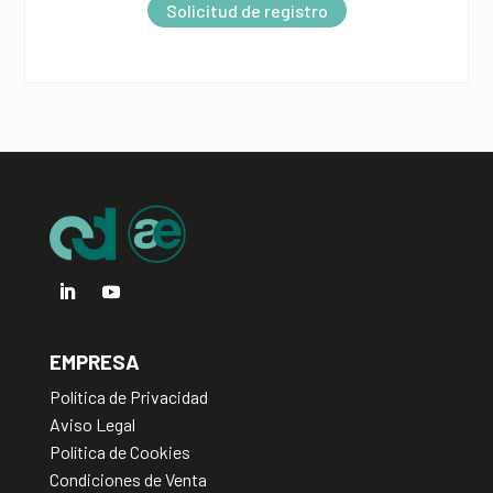
Solicitud de registro
n
a
t
i
v
e
:
EMPRESA
Política de Privacidad
Aviso Legal
Política de Cookies
Condiciones de Venta