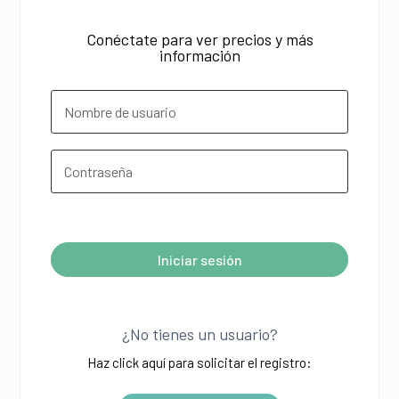
Conéctate para ver precios y más
información
¿Olvidó su contraseña?
Iniciar sesión
A
l
¿No tienes un usuario?
t
Haz click aquí para solicitar el registro:
e
r