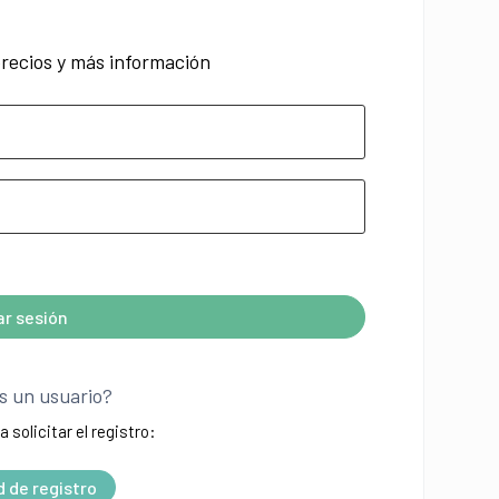
recios y más información
iar sesión
s un usuario?
a solicitar el registro:
d de registro