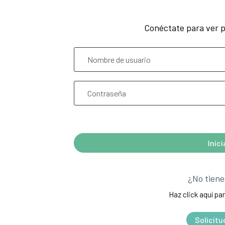
Conéctate para ver p
¿Olvidó su contraseña?
Inic
A
l
¿No tiene
t
Haz click aquí par
e
r
Solicitu