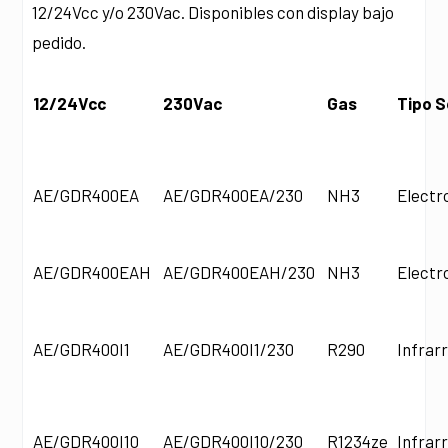
12/24Vcc y/o 230Vac. Disponibles con display bajo
pedido.
12/24Vcc
230Vac
Gas
Tipo 
AE/GDR400EA
AE/GDR400EA/230
NH3
Electr
AE/GDR400EAH
AE/GDR400EAH/230
NH3
Electr
AE/GDR400I1
AE/GDR400I1/230
R290
Infrar
AE/GDR400I10
AE/GDR400I10/230
R1234ze
Infrar