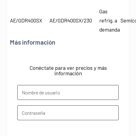
Gas
AE/GDR400SX
AE/GDR400SX/230
refrig. a
Semic
demanda
Más información
Conéctate para ver precios y más
información
¿Olvidó su contraseña?