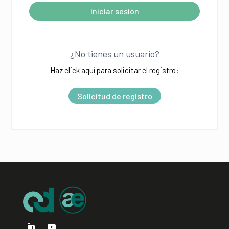
Iniciar sesión
A
l
¿No tienes un usuario?
t
Haz click aquí para solicitar el registro:
e
r
Solicitud de registro
n
a
t
i
v
e
: