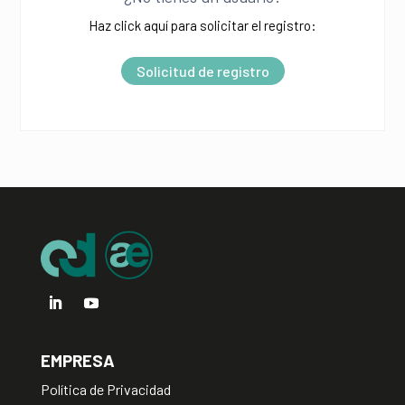
t
Haz click aquí para solicitar el registro:
e
r
Solicitud de registro
n
a
t
i
v
e
:
EMPRESA
Política de Privacidad