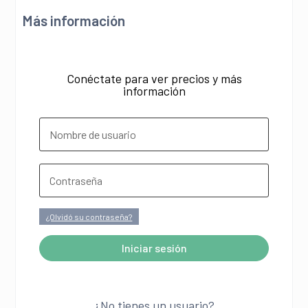
Más información
Conéctate para ver precios y más
información
¿Olvidó su contraseña?
Iniciar sesión
A
l
¿No tienes un usuario?