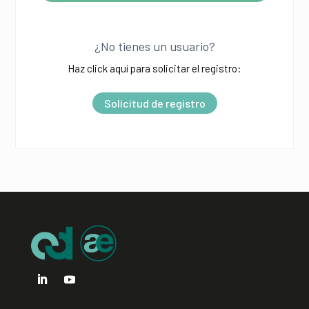
A
l
¿No tienes un usuario?
t
Haz click aquí para solicitar el registro:
e
r
Solicitud de registro
n
a
t
i
v
e
: