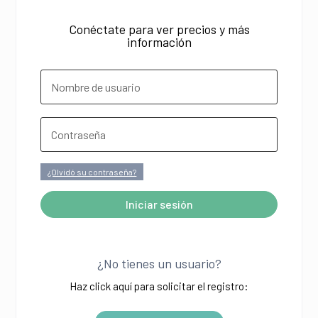
Conéctate para ver precios y más
información
¿Olvidó su contraseña?
Iniciar sesión
A
l
¿No tienes un usuario?
t
Haz click aquí para solicitar el registro:
e
r