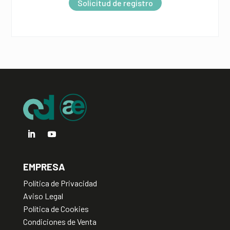
Solicitud de registro
n
a
t
i
v
e
:
EMPRESA
Política de Privacidad
Aviso Legal
Política de Cookies
Condiciones de Venta