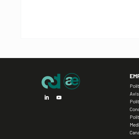
EM
Polí
Avis
Polí
Cond
Polí
Med
Cana