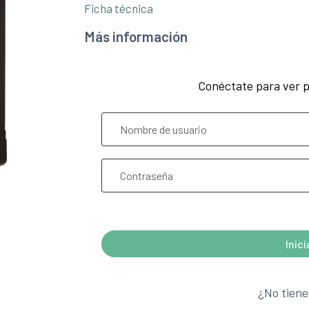
Ficha técnica
Más información
Conéctate para ver p
¿Olvidó su contraseña?
Inic
A
l
¿No tiene
t