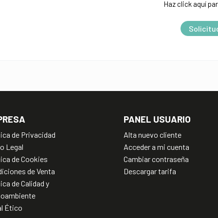
Haz click aquí par
e
r
Solicitu
n
a
t
i
v
e
PRESA
PANEL USUARIO
:
tica de Privacidad
Alta nuevo cliente
o Legal
Acceder a mi cuenta
tica de Cookies
Cambiar contraseña
iciones de Venta
Descargar tarifa
tica de Calidad y
ioambiente
l Ético