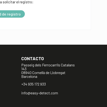
a solicitar el registro:
d de registro
CONTACTO
Passeig dels Ferrocarrils Catalans
143
08940 Cornellà de Llobregat
Barcelona
+34 935 172 933
info@easy-detect.com