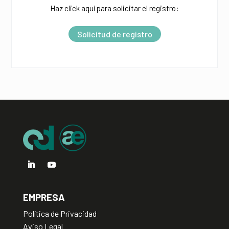
Haz click aquí para solicitar el registro:
e
r
Solicitud de registro
n
a
t
i
v
e
:
EMPRESA
Política de Privacidad
Aviso Legal