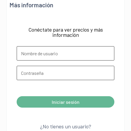
Más información
Conéctate para ver precios y más
información
¿Olvidó su contraseña?
Iniciar sesión
A
l
¿No tienes un usuario?
t