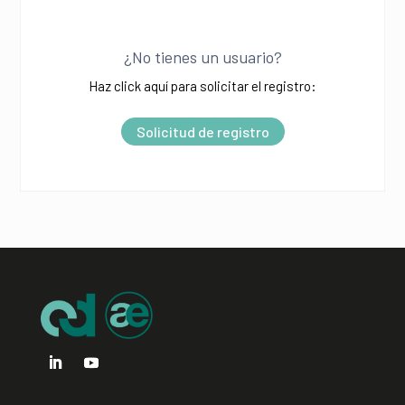
A
l
¿No tienes un usuario?
t
Haz click aquí para solicitar el registro:
e
r
Solicitud de registro
n
a
t
i
v
e
: