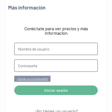
Más información
Conéctate para ver precios y más
información
¿Olvidó su contraseña?
Iniciar sesión
A
l
¿No tienes un usuario?