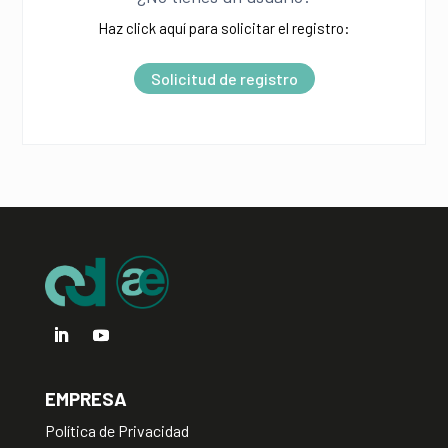
t
Haz click aquí para solicitar el registro:
e
r
Solicitud de registro
n
a
t
i
v
e
:
EMPRESA
Política de Privacidad