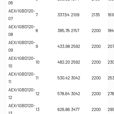
06
AEX/IGBD120-
7
337,54
2109
2135
161
07
AEX/IGBD120-
8
385,76
2157
2200
18
08
AEX/IGBD120-
9
433,98
2592
2200
20
09
AEX/IGBD120-
10
482,20
2592
2200
23
10
AEX/IGBD120-
11
530,42
3042
2200
25
11
AEX/IGBD120-
12
578,64
3042
2200
27
12
AEX/IGBD120-
13
626,86
3477
2200
29
13