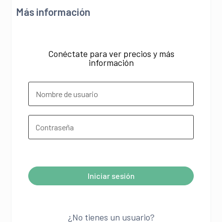
Más información
Conéctate para ver precios y más
información
¿Olvidó su contraseña?
Iniciar sesión
A
l
¿No tienes un usuario?