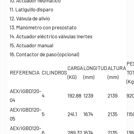
10. Actuador neumático
11. Latiguillo disparo
12. Válvula de alivio
13. Manómetro con presostato
14. Actuador eléctrico válvulas inertes
15. Actuador manual
16. Contactor de paso (opcional)
PE
CARGA
LONGITUD
ALTURA
REFERENCIA
CILINDROS
TO
(KG)
(mm)
(mm)
(Kg
AEX/IGBD120-
4
192,88
1239
2139
92
04
AEX/IGBD120-
5
241,1
1674
2135
115
05
AEX/IGBD120-
6
289,32
1674
2135
13