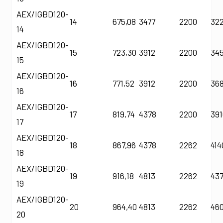
AEX/IGBD120-
14
675,08
3477
2200
32
14
AEX/IGBD120-
15
723,30
3912
2200
34
15
AEX/IGBD120-
16
771,52
3912
2200
36
16
AEX/IGBD120-
17
819,74
4378
2200
39
17
AEX/IGBD120-
18
867,96
4378
2262
414
18
AEX/IGBD120-
19
916,18
4813
2262
43
19
AEX/IGBD120-
20
964,40
4813
2262
46
20