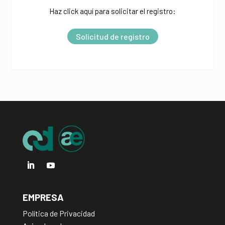
t
Haz click aquí para solicitar el registro:
e
r
Solicitud de registro
n
a
t
i
v
e
:
EMPRESA
Política de Privacidad