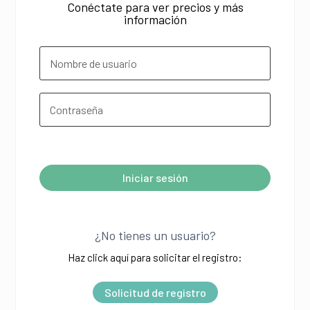
Conéctate para ver precios y más
información
¿Olvidó su contraseña?
Iniciar sesión
A
l
¿No tienes un usuario?
t
Haz click aquí para solicitar el registro:
e
r
Solicitud de registro
n