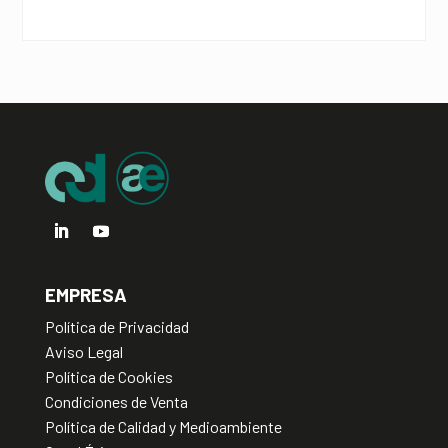
a
t
i
v
e
:
EMPRESA
Política de Privacidad
Aviso Legal
Política de Cookies
Condiciones de Venta
Política de Calidad y Medioambiente