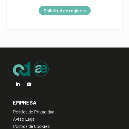
r
Solicitud de registro
n
a
t
i
v
e
:
EMPRESA
Política de Privacidad
Aviso Legal
Política de Cookies