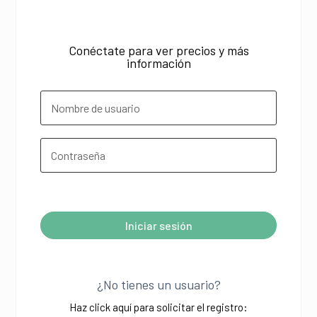
Conéctate para ver precios y más
información
¿Olvidó su contraseña?
Iniciar sesión
A
l
¿No tienes un usuario?
t
Haz click aquí para solicitar el registro:
e