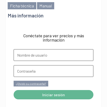
Ficha técnica
Manual
Más información
Conéctate para ver precios y más
información
¿Olvidó su contraseña?
Iniciar sesión
A