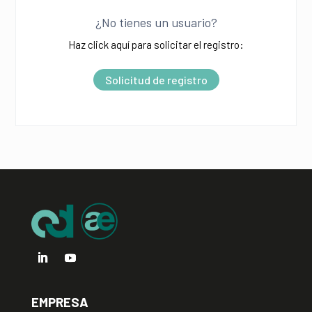
l
¿No tienes un usuario?
t
Haz click aquí para solicitar el registro:
e
r
Solicitud de registro
n
a
t
i
v
e
:
EMPRESA