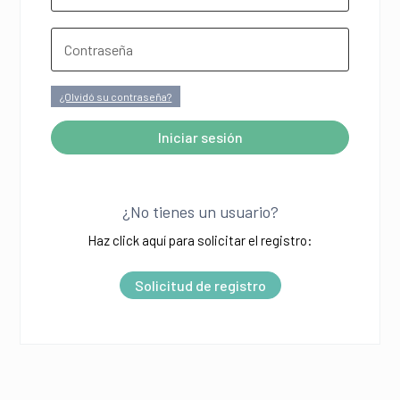
¿Olvidó su contraseña?
Iniciar sesión
A
l
¿No tienes un usuario?
t
Haz click aquí para solicitar el registro:
e
r
Solicitud de registro
n
a
t
i