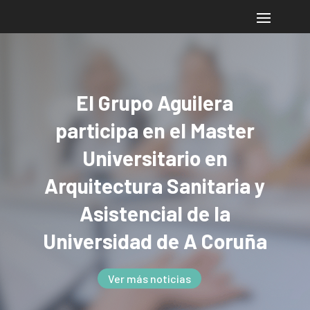
El Grupo Aguilera
participa en el Master
Universitario en
Arquitectura Sanitaria y
Asistencial de la
Universidad de A Coruña
Ver más noticias