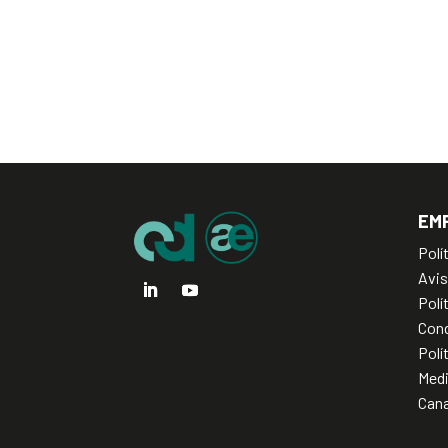
EM
Polí
Avis
Polí
Cond
Polí
Med
Cana