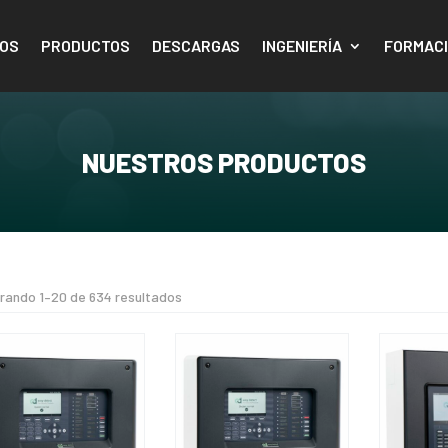
OS
PRODUCTOS
DESCARGAS
INGENIERÍA
FORMAC
NUESTROS PRODUCTOS
Ordenado
rando 1–20 de 634 resultados
por
los
últimos