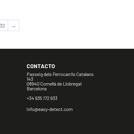
32
→
CONTACTO
Passeig dels Ferrocarrils Catalans
143
08940 Cornellà de Llobregat
Barcelona
+34 935 172 933
info@easy-detect.com