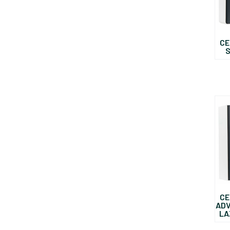
CE
S
CE
ADV
LA