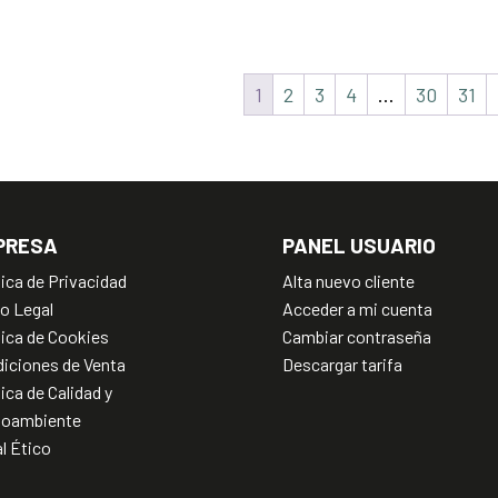
1
2
3
4
…
30
31
PRESA
PANEL USUARIO
tica de Privacidad
Alta nuevo cliente
o Legal
Acceder a mi cuenta
tica de Cookies
Cambiar contraseña
iciones de Venta
Descargar tarifa
tica de Calidad y
ioambiente
l Ético